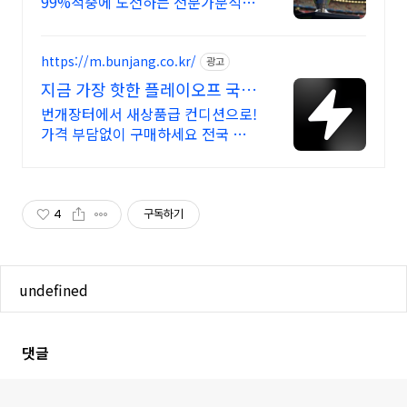
99%적중에 도전하는 전문가분석
명품 토토재테크
https://m.bunjang.co.kr/
광고
지금 가장 핫한 플레이오프 국내
최대 브랜드 중고거래
번개장터에서 새상품급 컨디션으로!
가격 부담없이 구매하세요 전국 각
지에서 올라오는 전국구 최다 상품
매일 10만 개 이상의 신규 상품 업로
드
4
구독하기
undefined
댓글