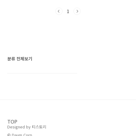
금부터 u20 아시안컵 축구 중계 한국 태국 경기
시간 정리해 드리도록 하겠습니다. 20세 이하
1
아시아 축구 경기 일정20세 이하 아시아 축구 16
강전에서 일본과 무승부로 경기를 마친 이창원
호는 오늘 밤 8시 30분에 우즈베키스탄과 8강전
경기를 치릅니다. 9월 칠레에서 열리는 U20 월드
컵 본선에 나가기 위해서는
p2.gleam0807.comU20 아시안컵 8강, 4강,
결승 경기 일정은 위의 포스팅에서 참고하시기
바랍니다. 일본, 시리아, 태국과 D조에서 ..
분류 전체보기
TOP
Designed by 티스토리
© Daum Corp.